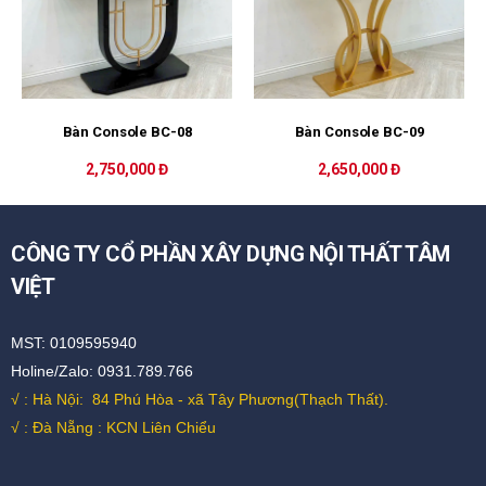
Bàn Console BC-08
Bàn Console BC-09
2,750,000 Đ
2,650,000 Đ
CÔNG TY CỔ PHẦN XÂY DỰNG NỘI THẤT TÂM
VIỆT
MST: 0109595940
Holine/Zalo: 0931.789.766
√ : Hà Nội:
84 Phú Hòa - xã Tây Phương(Thạch Thất).
√ : Đà Nẵng : KCN Liên Chiểu