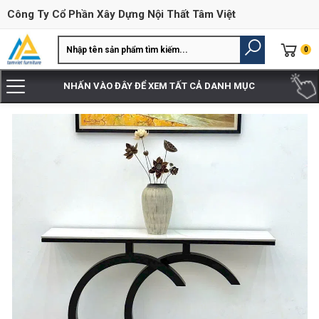
Công Ty Cổ Phần Xây Dựng Nội Thất Tâm Việt
0
NHẤN VÀO ĐÂY ĐỂ XEM TẤT CẢ DANH MỤC