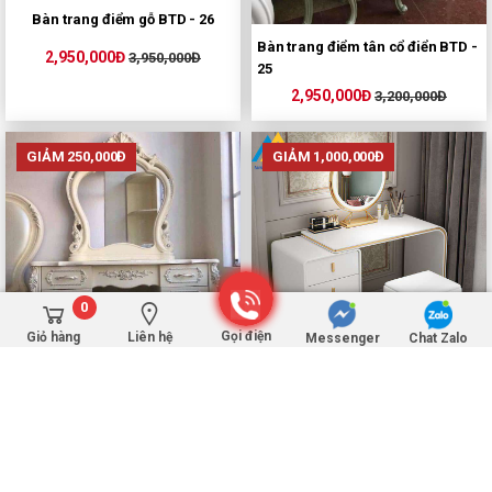
Bàn trang điểm gỗ BTD - 26
Bàn trang điểm tân cổ điển BTD -
2,950,000Đ
3,950,000Đ
25
2,950,000Đ
3,200,000Đ
GIẢM 250,000Đ
GIẢM 1,000,000Đ
0
Gọi điện
Giỏ hàng
Liên hệ
Messenger
Chat Zalo
Bàn trang điểm gỗ công nghiệp
viền kim loại BTD-23
Bàn trang điểm tân cổ điển BTD -
3,250,000Đ
4,250,000Đ
24
3,250,000Đ
3,500,000Đ