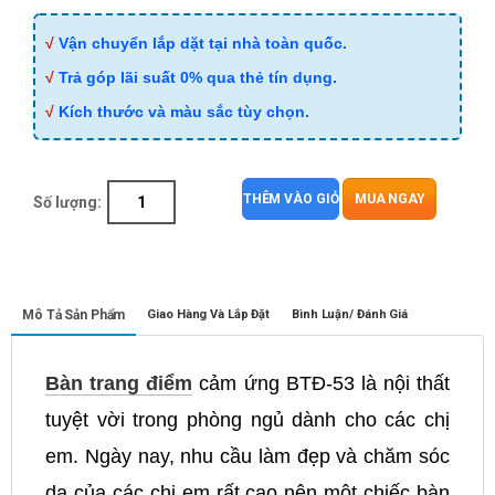
√
Vận chuyển lắp dặt tại nhà toàn quốc.
√
Trả góp lãi suất 0% qua thẻ tín dụng.
√
Kích thước và màu sắc tùy chọn.
THÊM VÀO GIỎ
MUA NGAY
Số lượng:
Mô Tả Sản Phẩm
Giao Hàng Và Lắp Đặt
Bình Luận/ Đánh Giá
Bàn trang điểm
cảm ứng BTĐ-53 là nội thất
tuyệt vời trong phòng ngủ dành cho các chị
em. Ngày nay, nhu cầu làm đẹp và chăm sóc
da của các chị em rất cao nên một chiếc bàn