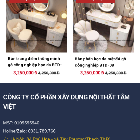
Bàn trang điểm thông minh
Bàn phấn bọc da mặt đá gỗ
gỗ công nghiệp bọc da BTD-
công nghiệp BTD-08
07
3,250,000 Đ
3,250,000 Đ
4,250,000 Đ
4,250,000 Đ
CÔNG TY CỔ PHẦN XÂY DỰNG NỘI THẤT TÂM
VIỆT
MST: 0109595940
Holine/Zalo: 0931.789.766
√ : Hà Nội:
84 Phú Hòa - xã Tây Phương(Thạch Thất).