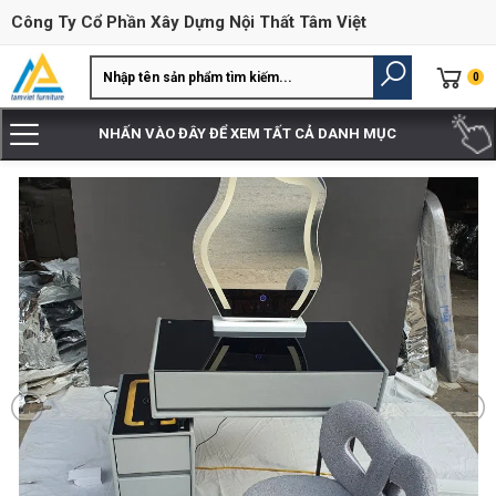
Công Ty Cổ Phần Xây Dựng Nội Thất Tâm Việt
0
NHẤN VÀO ĐÂY ĐỂ XEM TẤT CẢ DANH MỤC