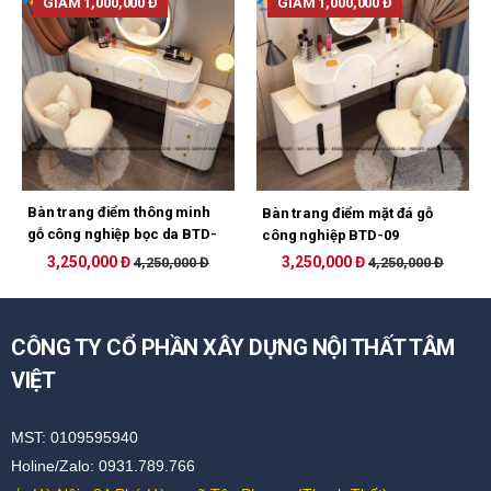
GIẢM 1,000,000 Đ
GIẢM 1,000,000 Đ
Bàn trang điểm thông minh
Bàn trang điểm mặt đá gỗ
gỗ công nghiệp bọc da BTD-
công nghiệp BTD-09
07
3,250,000 Đ
3,250,000 Đ
4,250,000 Đ
4,250,000 Đ
CÔNG TY CỔ PHẦN XÂY DỰNG NỘI THẤT TÂM
VIỆT
MST: 0109595940
Holine/Zalo: 0931.789.766