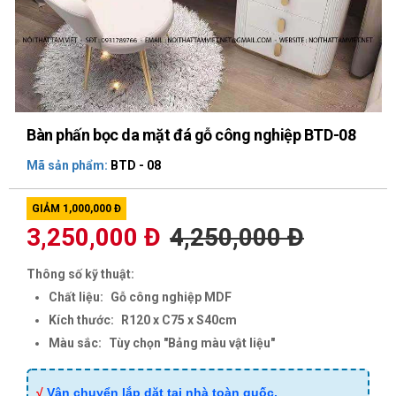
Bàn phấn bọc da mặt đá gỗ công nghiệp BTD-08
Mã sản phẩm:
BTD - 08
GIẢM 1,000,000 Đ
3,250,000 Đ
4,250,000 Đ
Thông số kỹ thuật:
Chất liệu:
Gỗ công nghiệp MDF
Kích thước:
R120 x C75 x S40cm
Màu sắc:
Tùy chọn "Bảng màu vật liệu"
√
Vận chuyển lắp dặt tại nhà toàn quốc.