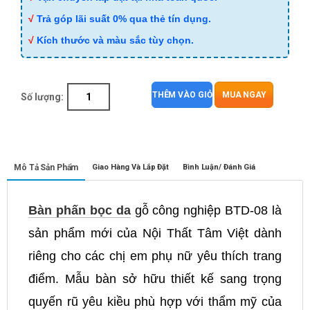
√
Trả góp lãi suất 0% qua thẻ tín dụng.
√
Kích thước và màu sắc tùy chọn.
THÊM VÀO GIỎ
MUA NGAY
Số lượng:
Mô Tả Sản Phẩm
Giao Hàng Và Lắp Đặt
Bình Luận/ Đánh Giá
Bàn phấn bọc da
gỗ công nghiệp BTD-08 là
sản phẩm mới của Nội Thất Tâm Việt dành
riêng cho các chị em phụ nữ yêu thích trang
điểm. Mẫu bàn sở hữu thiết kế sang trọng
quyến rũ yêu kiều phù hợp với thẩm mỹ của