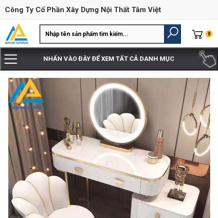
Công Ty Cổ Phần Xây Dựng Nội Thất Tâm Việt
0
NHẤN VÀO ĐÂY ĐỂ XEM TẤT CẢ DANH MỤC