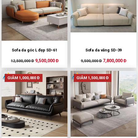
Sofa da góc L đẹp SD-61
Sofa da văng SD-39
9,500,000 Đ
7,800,000 Đ
12,500,000 Đ
9,500,000 Đ
GIẢM 1,000,000 Đ
GIẢM 1,500,000 Đ