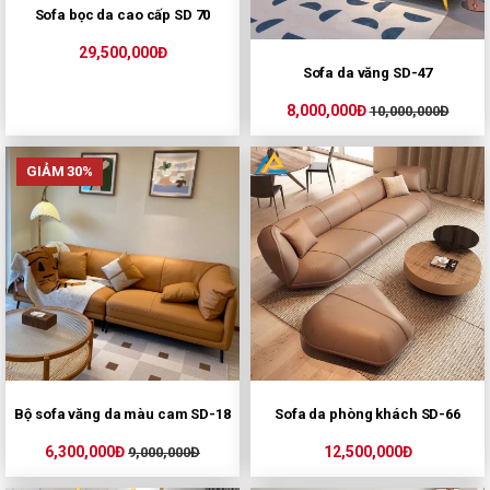
Sofa bọc da cao cấp SD 70
29,500,000Đ
Sofa da văng SD-47
8,000,000Đ
10,000,000Đ
GIẢM 30%
Bộ sofa văng da màu cam SD-18
Sofa da phòng khách SD-66
6,300,000Đ
12,500,000Đ
9,000,000Đ