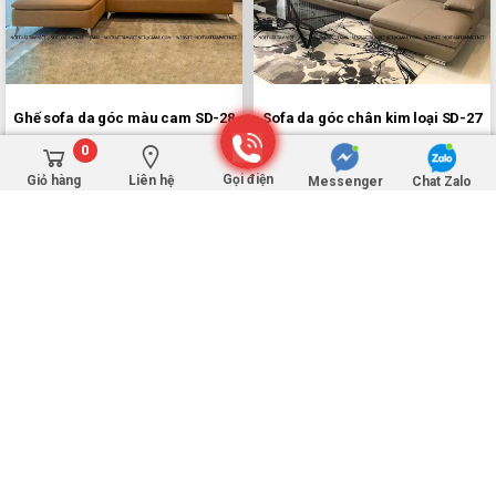
Ghế sofa da góc màu cam SD-28
Sofa da góc chân kim loại SD-27
0
10,400,000Đ
16,000,000Đ
13,000,000Đ
20,000,000Đ
Gọi điện
Giỏ hàng
Liên hệ
Messenger
Chat Zalo
GIẢM 30%
GIẢM 20%
Ghế sofa da chữ L màu đen SD-
Ghế sofa da chữ L hiện đại SD-26
24