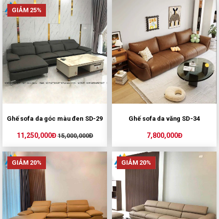
GIẢM 25%
Ghế sofa da góc màu đen SD-29
Ghế sofa da văng SD-34
11,250,000Đ
7,800,000Đ
15,000,000Đ
GIẢM 20%
GIẢM 20%