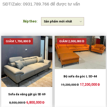
SĐT/Zalo: 0931.789.766 để được tư vấn
Xếp theo:
GIẢM 1,700,000 Đ
GIẢM 2,000,000 Đ
Bộ sofa da góc L SD-44
17,200,000 Đ
19,200,000 Đ
Sofa da văng gật gù SD 69
6,800,000 Đ
8,500,000 Đ