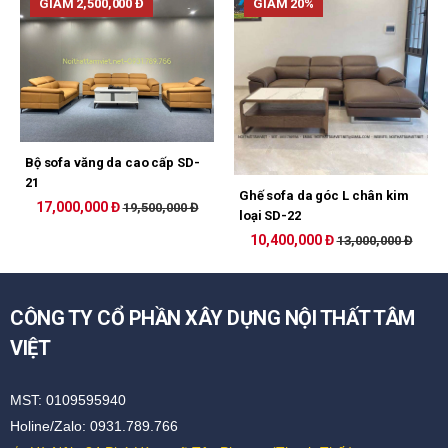
GIẢM 2,500,000 Đ
GIẢM 20%
Bộ sofa văng da cao cấp SD-
21
Ghế sofa da góc L chân kim
17,000,000 Đ
19,500,000 Đ
loại SD-22
10,400,000 Đ
13,000,000 Đ
CÔNG TY CỔ PHẦN XÂY DỰNG NỘI THẤT TÂM
VIỆT
MST: 0109595940
Holine/Zalo: 0931.789.766