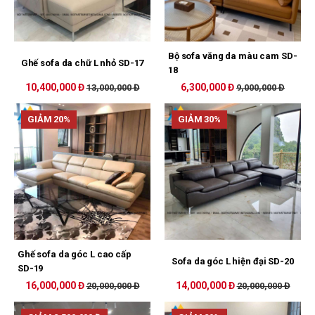
Bộ sofa văng da màu cam SD-
Ghế sofa da chữ L nhỏ SD-17
18
10,400,000 Đ
6,300,000 Đ
13,000,000 Đ
9,000,000 Đ
GIẢM 20%
GIẢM 30%
Ghế sofa da góc L cao cấp
Sofa da góc L hiện đại SD-20
SD-19
16,000,000 Đ
14,000,000 Đ
20,000,000 Đ
20,000,000 Đ