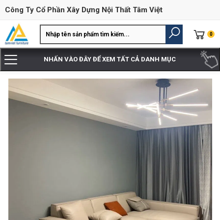
Công Ty Cổ Phần Xây Dựng Nội Thất Tâm Việt
0
NHẤN VÀO ĐÂY ĐỂ XEM TẤT CẢ DANH MỤC