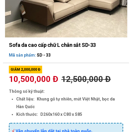
Sofa da cao cấp chữ L chân sắt SD-33
Mã sản phẩm:
SD - 33
GIẢM 2,000,000 Đ
10,500,000 Đ
12,500,000 Đ
Thông số kỹ thuật:
Chất liệu:
Khung gỗ tự nhiên, mút Việt Nhật, bọc da
Hàn Quốc
Kích thước:
D260x160 x C80 x S85
√
Vận chuyển lắp dặt tại nhà toàn quốc.