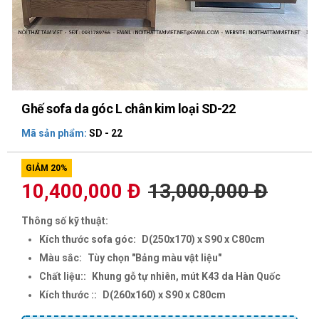
Ghế sofa da góc L chân kim loại SD-22
Mã sản phẩm:
SD - 22
GIẢM 20%
10,400,000 Đ
13,000,000 Đ
Thông số kỹ thuật:
Kích thước sofa góc:
D(250x170) x S90 x C80cm
Màu sắc:
Tùy chọn "Bảng màu vật liệu"
Chất liệu::
Khung gỗ tự nhiên, mút K43 da Hàn Quốc
Kích thước ::
D(260x160) x S90 x C80cm