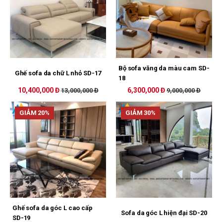
Bộ sofa văng da màu cam SD-
Ghế sofa da chữ L nhỏ SD-17
18
10,400,000 Đ
6,300,000 Đ
13,000,000 Đ
9,000,000 Đ
GIẢM 20%
GIẢM 30%
Ghế sofa da góc L cao cấp
Sofa da góc L hiện đại SD-20
SD-19