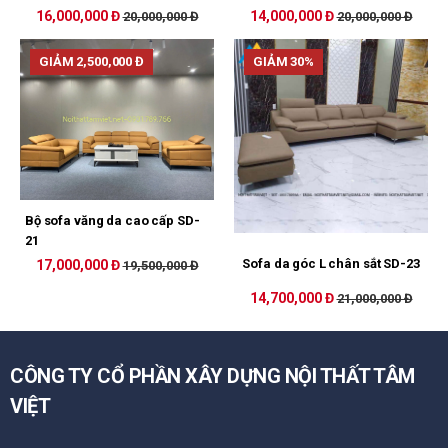
16,000,000 Đ
14,000,000 Đ
20,000,000 Đ
20,000,000 Đ
GIẢM 2,500,000 Đ
GIẢM 30%
Bộ sofa văng da cao cấp SD-
21
Sofa da góc L chân sắt SD-23
17,000,000 Đ
19,500,000 Đ
14,700,000 Đ
21,000,000 Đ
CÔNG TY CỔ PHẦN XÂY DỰNG NỘI THẤT TÂM
VIỆT