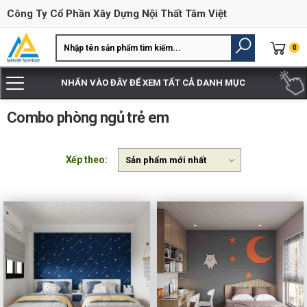
Công Ty Cổ Phần Xây Dựng Nội Thất Tâm Việt
0
NHẤN VÀO ĐÂY ĐỂ XEM TẤT CẢ DANH MỤC
Combo phòng ngủ trẻ em
Xếp theo: