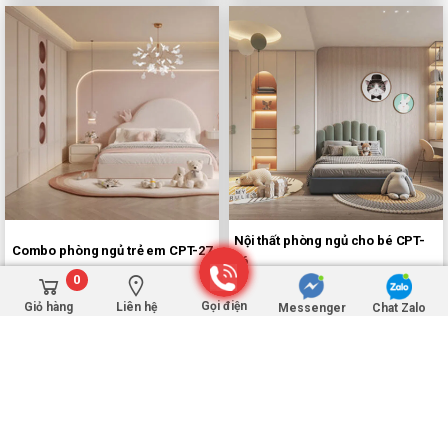
Nội thất phòng ngủ cho bé CPT-
Combo phòng ngủ trẻ em CPT-27
26
0
1,000,000Đ
1,000,000Đ
Gọi điện
Giỏ hàng
Liên hệ
Messenger
Chat Zalo