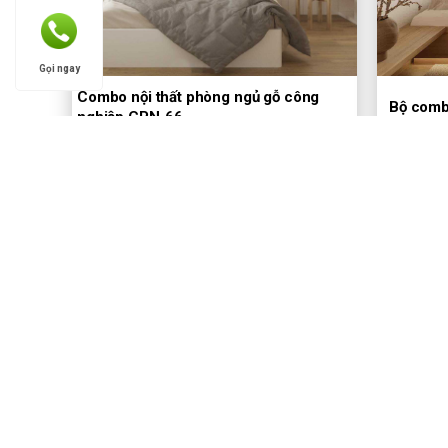
Gọi ngay
Combo nội thất phòng ngủ gỗ công
Bộ comb
nghiệp CPN-66
1Đ
Hình ảnh thực tế sản phẩm.