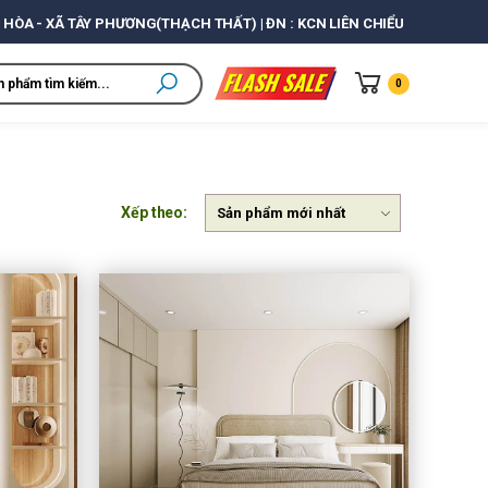
 HÒA - XÃ TÂY PHƯƠNG(THẠCH THẤT) | ĐN : KCN LIÊN CHIỂU
0
Xếp theo: