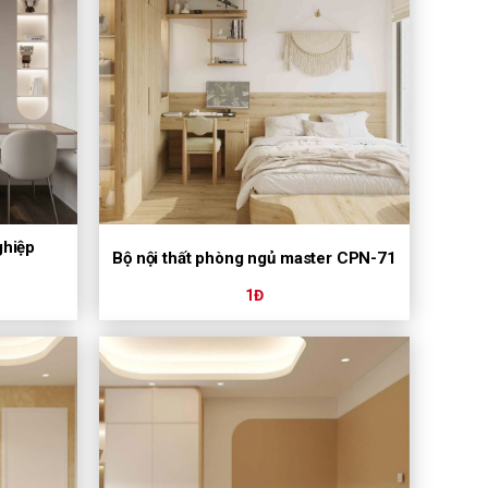
ghiệp
Bộ nội thất phòng ngủ master CPN-71
1Đ