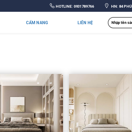
HOTLINE:
0931789766
HN: 84 PHÚ
Search
CẨM NANG
LIÊN HỆ