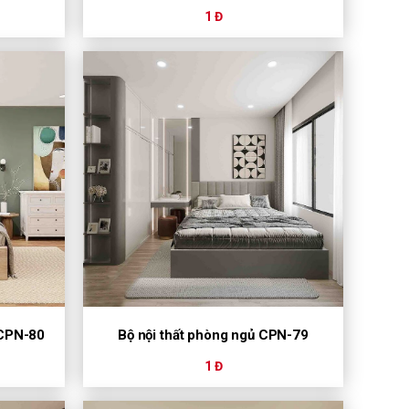
1 Đ
 CPN-80
Bộ nội thất phòng ngủ CPN-79
1 Đ