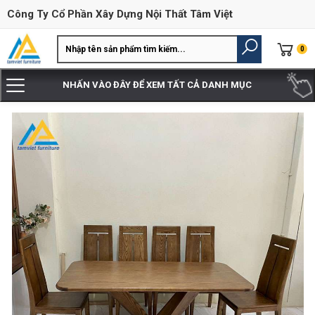
Công Ty Cổ Phần Xây Dựng Nội Thất Tâm Việt
0
NHẤN VÀO ĐÂY ĐỂ XEM TẤT CẢ DANH MỤC