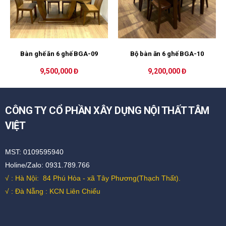
Bàn ghế ăn 6 ghế BGA-09
Bộ bàn ăn 6 ghế BGA-10
9,500,000 Đ
9,200,000 Đ
CÔNG TY CỔ PHẦN XÂY DỰNG NỘI THẤT TÂM
VIỆT
MST: 0109595940
Holine/Zalo: 0931.789.766
√ : Hà Nội:
84 Phú Hòa - xã Tây Phương(Thạch Thất).
√ : Đà Nẵng : KCN Liên Chiểu