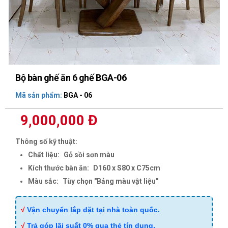
Bộ bàn ghế ăn 6 ghế BGA-06
Mã sản phẩm:
BGA - 06
9,000,000 Đ
Thông số kỹ thuật:
Chất liệu:
Gỗ sồi sơn màu
Kích thước bàn ăn:
D160 x S80 x C75cm
Màu sắc:
Tùy chọn "Bảng màu vật liệu"
√
Vận chuyển lắp dặt tại nhà toàn quốc.
√
Trả góp lãi suất 0% qua thẻ tín dụng.