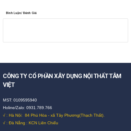
Bình Luận/ Đánh Giá
CÔNG TY CỔ PHẦN XÂY DỰNG NỘI THẤT TÂM
VIỆT
MST: 0109595940
Holine/Zalo: 0931.789.766
√ : Hà Nội:
84 Phú Hòa - xã Tây Phương(Thạch Thất).
√ : Đà Nẵng : KCN Liên Chiểu