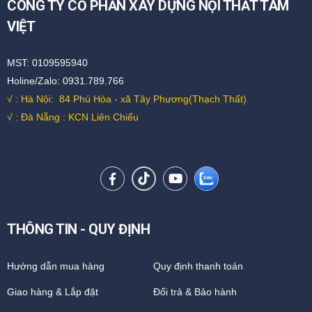
CÔNG TY CỔ PHẦN XÂY DỰNG NỘI THẤT TÂM
VIỆT
MST: 0109595940
Holine/Zalo: 0931.789.766
√ : Hà Nội:
84 Phú Hòa - xã Tây Phương(Thạch Thất).
√ : Đà Nẵng : KCN Liên Chiểu
THÔNG TIN - QUY ĐỊNH
Hướng dẫn mua hàng
Quy định thanh toán
Giao hàng & Lắp đặt
Đổi trả & Bảo hành