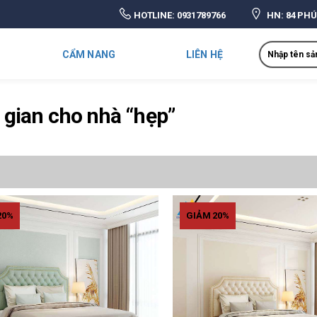
HOTLINE:
0931789766
HN: 84 PHÚ
Search
CẨM NANG
LIÊN HỆ
g gian cho nhà “hẹp”
20%
GIẢM 20%