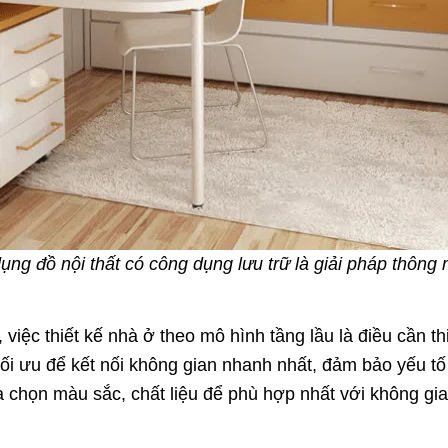
ụng đồ nội thất có công dụng lưu trữ là giải pháp thông
 việc thiết kế nhà ở theo mô hình tầng lầu là điều cần t
ối ưu để kết nối không gian nhanh nhất, đảm bảo yếu t
lựa chọn màu sắc, chất liệu để phù hợp nhất với không gi