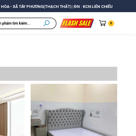
 HÒA - XÃ TÂY PHƯƠNG(THẠCH THẤT) | ĐN : KCN LIÊN CHIỂU
0