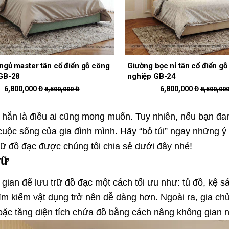
ngủ master tân cổ điển gỗ công
Giường bọc nỉ tân cổ điển g
GB-28
nghiệp GB-24
6,800,000 Đ
6,800,000 Đ
8,500,000 Đ
8,500,000
ắc hẳn là điều ai cũng mong muốn. Tuy nhiên, nếu bạn đa
uộc sống của gia đình mình. Hãy “bỏ túi” ngay những ý 
trữ đồ đạc được chúng tôi chia sẻ dưới đây nhé!
trữ
ian để lưu trữ đồ đạc một cách tối ưu như: tủ đồ, kệ sác
tìm kiếm vật dụng trở nên dễ dàng hơn. Ngoài ra, gia c
Hoặc tăng diện tích chứa đồ bằng cách nâng không gian 