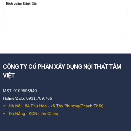
Bình Luận/ Đánh Giá
CÔNG TY CỔ PHẦN XÂY DỰNG NỘI THẤT TÂM
VIỆT
MST: 0109595940
Holine/Zalo: 0931.789.766
√ : Hà Nội:
84 Phú Hòa - xã Tây Phương(Thạch Thất).
√ : Đà Nẵng : KCN Liên Chiểu