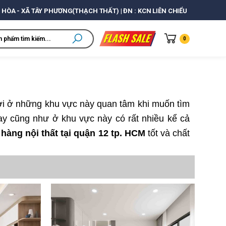
 HÒA - XÃ TÂY PHƯƠNG(THẠCH THẤT) | ĐN : KCN LIÊN CHIỂU
0
gười ở những khu vực này quan tâm khi muốn tìm
nay cũng như ở khu vực này có rất nhiều kể cả
hàng nội thất tại quận 12 tp. HCM
tốt và chất