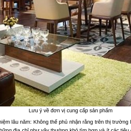
Lưu ý về đơn vị cung cấp sản phẩm
iệm lâu năm: Không thể phủ nhận rằng trên thị trường 
ững địa chỉ như vậy thường khó tìm hơn và ít các tiêu