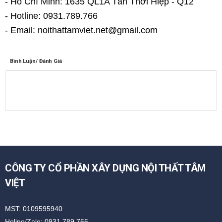
- Hồ Chí Minh: 1635 QL1A Tân Thới Hiệp - Q12
- Hotline: 0931.789.766
- Email: noithattamviet.net@gmail.com
Bình Luận/ Đánh Giá
CÔNG TY CỔ PHẦN XÂY DỰNG NỘI THẤT TÂM
VIỆT
MST: 0109595940
Holine/Zalo: 0931.789.766