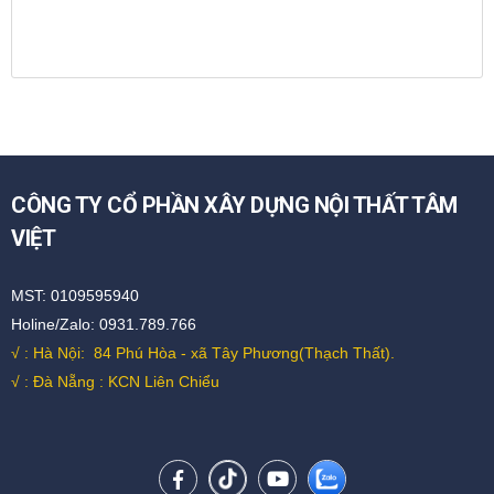
CÔNG TY CỔ PHẦN XÂY DỰNG NỘI THẤT TÂM
VIỆT
MST: 0109595940
Holine/Zalo: 0931.789.766
√ : Hà Nội:
84 Phú Hòa - xã Tây Phương(Thạch Thất).
√ : Đà Nẵng : KCN Liên Chiểu