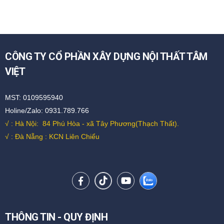
CÔNG TY CỔ PHẦN XÂY DỰNG NỘI THẤT TÂM
VIỆT
MST: 0109595940
Holine/Zalo: 0931.789.766
√ : Hà Nội:
84 Phú Hòa - xã Tây Phương(Thạch Thất).
√ : Đà Nẵng : KCN Liên Chiểu
THÔNG TIN - QUY ĐỊNH