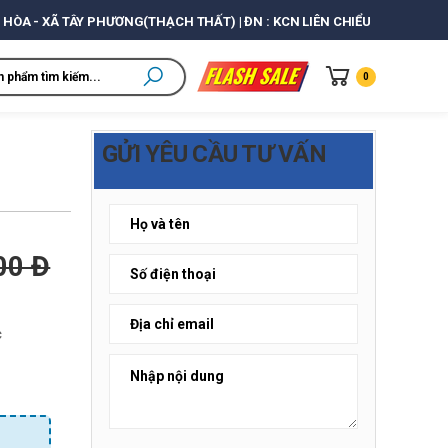
 HÒA - XÃ TÂY PHƯƠNG(THẠCH THẤT) | ĐN : KCN LIÊN CHIỂU
0
GỬI YÊU CẦU TƯ VẤN
00 Đ
c