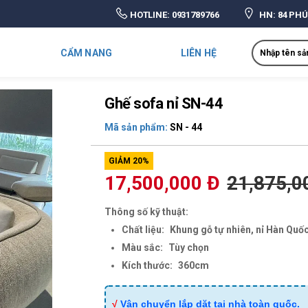
HOTLINE:
0931789766
HN: 84 PHÚ
Search
CẨM NANG
LIÊN HỆ
Ghế sofa nỉ SN-44
Mã sản phẩm:
SN - 44
GIẢM 20%
17,500,000 Đ
21,875,0
Thông số kỹ thuật:
Chất liệu:
Khung gỗ tự nhiên, nỉ Hàn Quố
Màu sắc:
Tùy chọn
Kích thước:
360cm
√
Vận chuyển lắp dặt tại nhà toàn quốc.