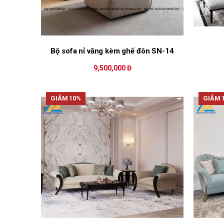
Bộ sofa nỉ văng kèm ghế đôn SN-14
9,500,000 Đ
GIẢM 10%
GIẢM 