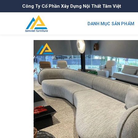
Công Ty Cổ Phần Xây Dựng Nội Thất Tâm Việt
DANH MỤC SẢN PHẨM