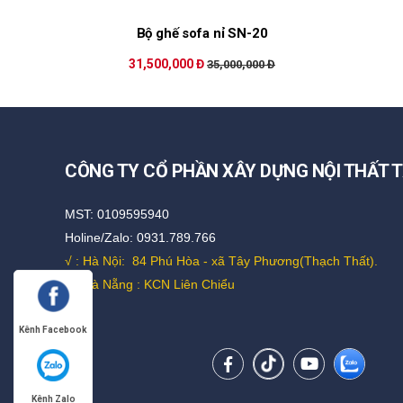
Bộ ghế sofa nỉ SN-20
31,500,000 Đ
35,000,000 Đ
CÔNG TY CỔ PHẦN XÂY DỰNG NỘI THẤT T
MST: 0109595940
Holine/Zalo: 0931.789.766
√ : Hà Nội:
84 Phú Hòa - xã Tây Phương(Thạch Thất).
√ : Đà Nẵng : KCN Liên Chiểu
Kênh Facebook
Kênh Zalo