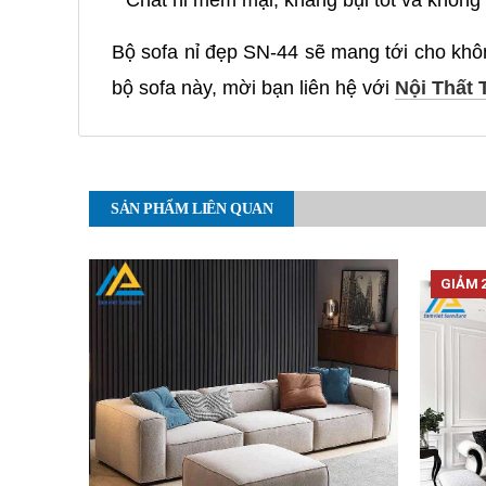
Chất nỉ mềm mại, kháng bụi tốt và không
Bộ sofa nỉ đẹp SN-44 sẽ mang tới cho không
bộ sofa này, mời bạn liên hệ với
Nội Thất 
SẢN PHẨM LIÊN QUAN
GIẢM 