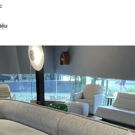
c
iệu