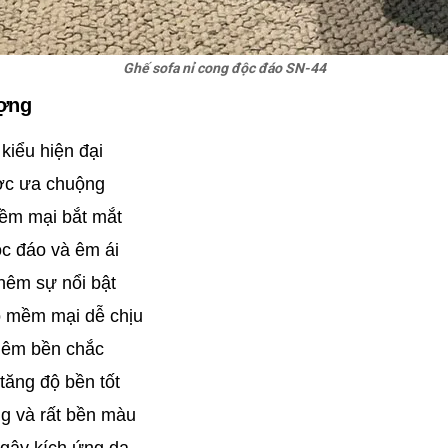
Ghế sofa nỉ cong độc đáo SN-44
ượng
kiểu hiện đại
ược ưa chuộng
mềm mại bắt mắt
c đáo và êm ái
thêm sự nổi bật
o mềm mại dễ chịu
thêm bền chắc
tăng độ bền tốt
g và rất bền màu