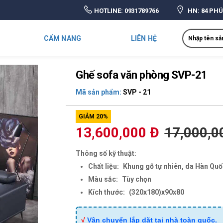
HOTLINE:
0931789766
HN: 84 PHÚ
Search
CẨM NANG
LIÊN HỆ
Ghế sofa văn phòng SVP-21
Mã sản phẩm:
SVP - 21
GIẢM 20%
13,600,000 Đ
17,000,0
Thông số kỹ thuật:
Chất liệu:
Khung gỗ tự nhiên, da Hàn Qu
Màu sắc:
Tùy chọn
Kích thước:
(320x180)x90x80
√
Vận chuyển lắp dặt tại nhà toàn quốc.