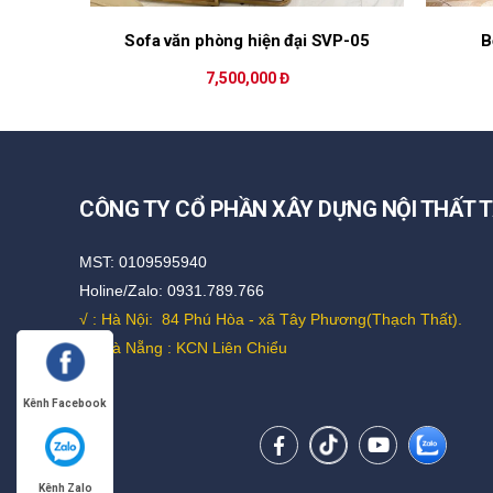
Sofa văn phòng hiện đại SVP-05
B
7,500,000 Đ
CÔNG TY CỔ PHẦN XÂY DỰNG NỘI THẤT T
MST: 0109595940
Holine/Zalo: 0931.789.766
√ : Hà Nội:
84 Phú Hòa - xã Tây Phương(Thạch Thất).
√ : Đà Nẵng : KCN Liên Chiểu
Kênh Facebook
Kênh Zalo