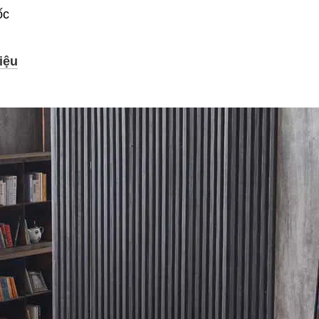
ốc
iệu