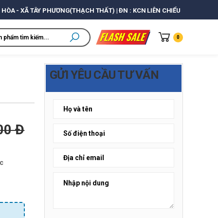
 HÒA - XÃ TÂY PHƯƠNG(THẠCH THẤT) | ĐN : KCN LIÊN CHIỂU
0
GỬI YÊU CẦU TƯ VẤN
00 Đ
ốc