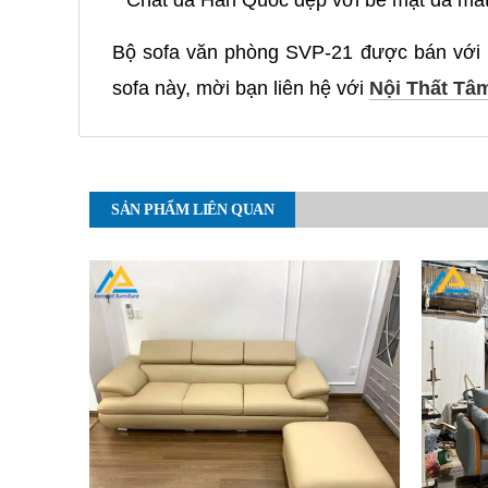
Chất da Hàn Quốc đẹp với bề mặt da má
Bộ sofa văn phòng SVP-21 được bán với m
sofa này, mời bạn liên hệ với
Nội Thất Tâm
SẢN PHẨM LIÊN QUAN