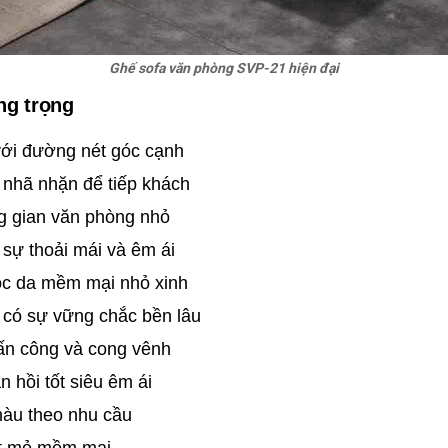
Ghế sofa văn phòng SVP-21 hiện đại
ng trọng
với đường nét góc cạnh
 nhã nhặn để tiếp khách
g gian văn phòng nhỏ
 sự thoải mái và êm ái
ọc da mềm mại nhỏ xinh
 có sự vững chắc bền lâu
ấn công và cong vênh
 hồi tốt siêu êm ái
màu theo nhu cầu