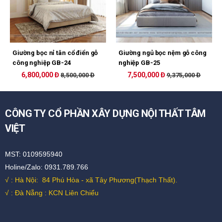
Giường bọc nỉ tân cổ điển gỗ
Giường ngủ bọc nệm gỗ công
công nghiệp GB-24
nghiệp GB-25
6,800,000 Đ
7,500,000 Đ
8,500,000 Đ
9,375,000 Đ
CÔNG TY CỔ PHẦN XÂY DỰNG NỘI THẤT TÂM
VIỆT
MST: 0109595940
Holine/Zalo: 0931.789.766
√ : Hà Nội:
84 Phú Hòa - xã Tây Phương(Thạch Thất).
√ : Đà Nẵng : KCN Liên Chiểu