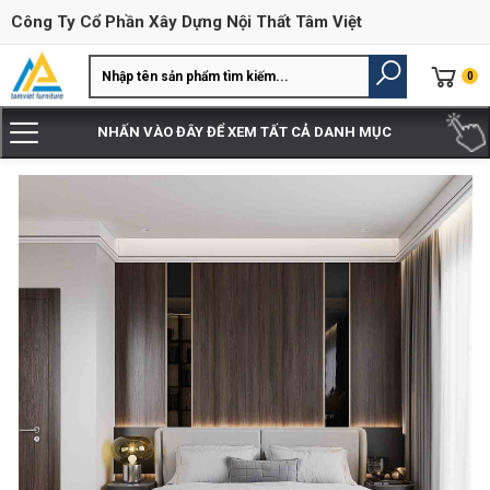
Công Ty Cổ Phần Xây Dựng Nội Thất Tâm Việt
0
NHẤN VÀO ĐÂY ĐỂ XEM TẤT CẢ DANH MỤC