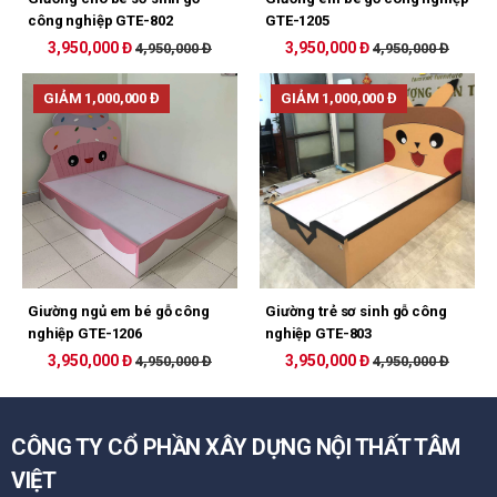
công nghiệp GTE-802
GTE-1205
3,950,000 Đ
3,950,000 Đ
4,950,000 Đ
4,950,000 Đ
GIẢM 1,000,000 Đ
GIẢM 1,000,000 Đ
Giường ngủ em bé gỗ công
Giường trẻ sơ sinh gỗ công
nghiệp GTE-1206
nghiệp GTE-803
3,950,000 Đ
3,950,000 Đ
4,950,000 Đ
4,950,000 Đ
CÔNG TY CỔ PHẦN XÂY DỰNG NỘI THẤT TÂM
VIỆT