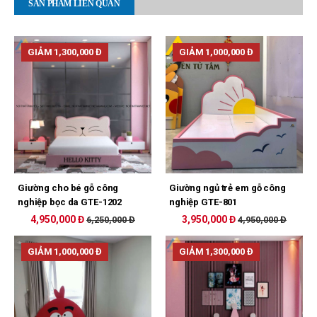
SẢN PHẨM LIÊN QUAN
GIẢM 1,300,000 Đ
GIẢM 1,000,000 Đ
Giường cho bé gỗ công
Giường ngủ trẻ em gỗ công
nghiệp bọc da GTE-1202
nghiệp GTE-801
4,950,000 Đ
3,950,000 Đ
6,250,000 Đ
4,950,000 Đ
GIẢM 1,000,000 Đ
GIẢM 1,300,000 Đ