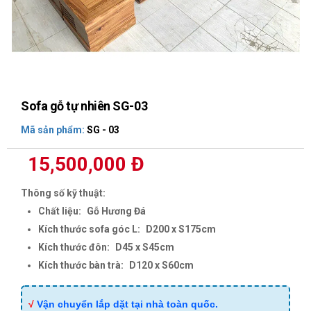
Sofa gỗ tự nhiên SG-03
Mã sản phẩm:
SG - 03
15,500,000 Đ
Thông số kỹ thuật:
Chất liệu:
Gỗ Hương Đá
Kích thước sofa góc L:
D200 x S175cm
Kích thước đôn:
D45 x S45cm
Kích thước bàn trà:
D120 x S60cm
√
Vận chuyển lắp dặt tại nhà toàn quốc.