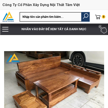
Công Ty Cổ Phần Xây Dựng Nội Thất Tâm Việt
0
NHẤN VÀO ĐÂY ĐỂ XEM TẤT CẢ DANH MỤC