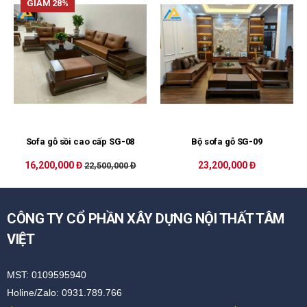
GIẢM 28%
Sofa gỗ sồi cao cấp SG-08
Bộ sofa gỗ SG-09
16,200,000 Đ
23,200,000 Đ
22,500,000 Đ
CÔNG TY CỔ PHẦN XÂY DỰNG NỘI THẤT TÂM
VIỆT
MST: 0109595940
Holine/Zalo: 0931.789.766