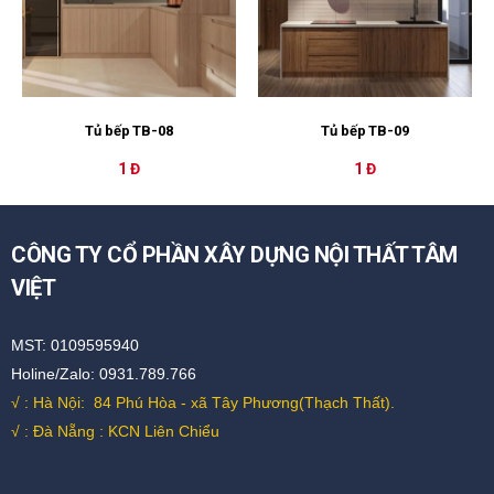
Tủ bếp TB-08
Tủ bếp TB-09
1 Đ
1 Đ
CÔNG TY CỔ PHẦN XÂY DỰNG NỘI THẤT TÂM
VIỆT
MST: 0109595940
Holine/Zalo: 0931.789.766
√ : Hà Nội:
84 Phú Hòa - xã Tây Phương(Thạch Thất).
√ : Đà Nẵng : KCN Liên Chiểu