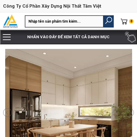
Công Ty Cổ Phần Xây Dựng Nội Thất Tâm Việt
0
NHẤN VÀO ĐÂY ĐỂ XEM TẤT CẢ DANH MỤC