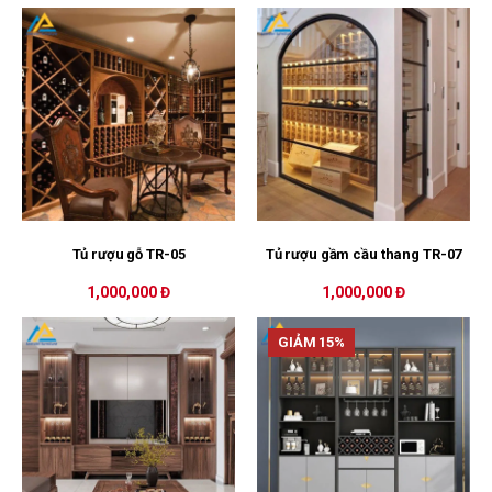
Tủ rượu gỗ TR-05
Tủ rượu gầm cầu thang TR-07
1,000,000 Đ
1,000,000 Đ
GIẢM 15%