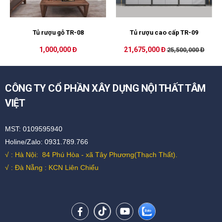
Tủ rượu gỗ TR-08
Tủ rượu cao cấp TR-09
1,000,000 Đ
21,675,000 Đ
25,500,000 Đ
CÔNG TY CỔ PHẦN XÂY DỰNG NỘI THẤT TÂM
VIỆT
MST: 0109595940
Holine/Zalo: 0931.789.766
√ : Hà Nội:
84 Phú Hòa - xã Tây Phương(Thạch Thất).
√ : Đà Nẵng : KCN Liên Chiểu