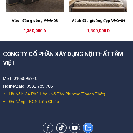
Vách đầu giường VĐG-08
Vách đầu giường đẹp VĐG-09
1,350,000 Đ
1,300,000 Đ
CÔNG TY CỔ PHẦN XÂY DỰNG NỘI THẤT TÂM
VIỆT
MST: 0109595940
Holine/Zalo: 0931.789.766
√ : Hà Nội:
84 Phú Hòa - xã Tây Phương(Thạch Thất).
√ : Đà Nẵng : KCN Liên Chiểu