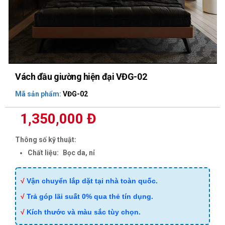
Vách đầu giường hiện đại VĐG-02
Mã sản phẩm:
VĐG-02
1,350,000 Đ
Thông số kỹ thuật:
Chất liệu:
Bọc da, nỉ
√
Vận chuyển lắp dặt tại nhà toàn quốc.
√
Trả góp lãi suất 0% qua thẻ tín dụng.
√
Kích thước và màu sắc tùy chọn.