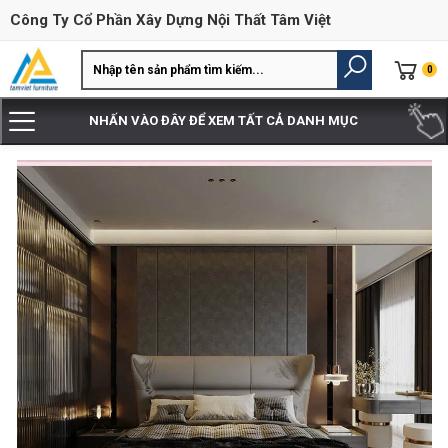
Công Ty Cổ Phần Xây Dựng Nội Thất Tâm Việt
0
NHẤN VÀO ĐÂY ĐỂ XEM TẤT CẢ DANH MỤC