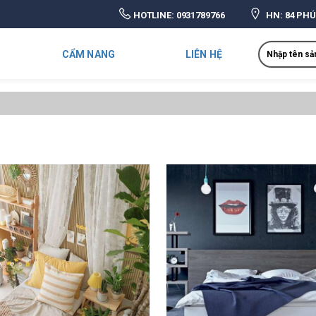
HOTLINE:
0931789766
HN: 84 PHÚ
Search
CẨM NANG
LIÊN HỆ