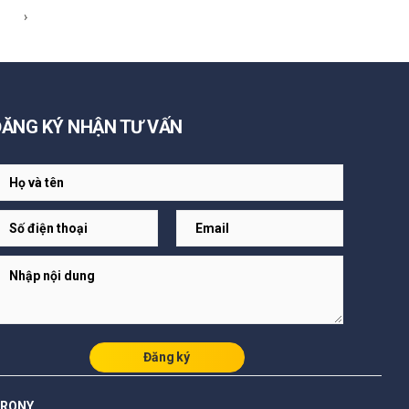
›
ĐĂNG KÝ NHẬN TƯ VẤN
Đăng ký
ARONY.