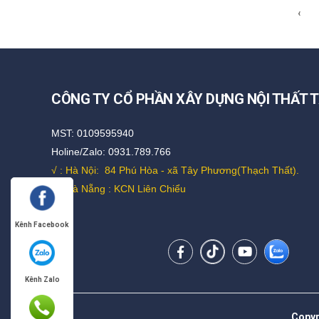
‹
CÔNG TY CỔ PHẦN XÂY DỰNG NỘI THẤT T
MST: 0109595940
Holine/Zalo: 0931.789.766
√ : Hà Nội:
84 Phú Hòa - xã Tây Phương(Thạch Thất).
√ : Đà Nẵng : KCN Liên Chiểu
Kênh Facebook
Kênh Zalo
Copyr