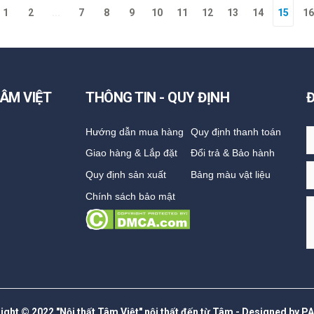
1
2
...
7
8
9
10
11
12
13
14
15
16
ÂM VIỆT
THÔNG TIN - QUY ĐỊNH
Hướng dẫn mua hàng
Quy định thanh toán
Giao hàng & Lắp đặt
Đổi trả & Bảo hành
Quy định sản xuất
Bảng màu vật liệu
Chính sách bảo mật
ight © 2022 "Nội thất Tâm Việt" nội thất đến từ Tâm - Designed by P