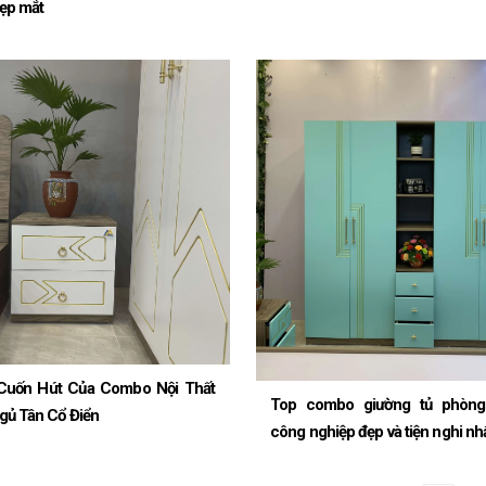
ẹp mắt
Cuốn Hút Của Combo Nội Thất
Top combo giường tủ phòng
gủ Tân Cổ Điển
công nghiệp đẹp và tiện nghi nh