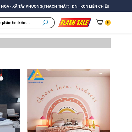
 HÒA - XÃ TÂY PHƯƠNG(THẠCH THẤT) | ĐN : KCN LIÊN CHIỂU
0