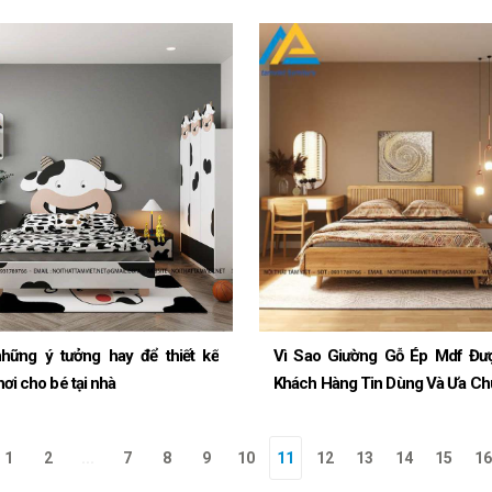
những ý tưởng hay để thiết kế
Vì Sao Giường Gỗ Ép Mdf Đư
ơi cho bé tại nhà
Khách Hàng Tin Dùng Và Ưa C
1
2
...
7
8
9
10
11
12
13
14
15
16