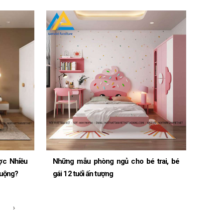
ợc Nhiều
Những mẫu phòng ngủ cho bé trai, bé
huộng?
gái 12 tuổi ấn tượng
›