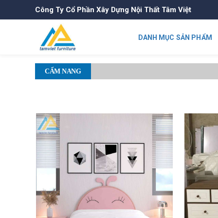
Công Ty Cổ Phần Xây Dựng Nội Thất Tâm Việt
DANH MỤC SẢN PHẨM
CẨM NANG