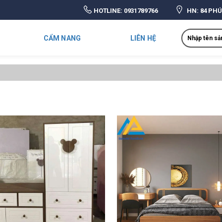
HOTLINE:
0931789766
HN: 84 PHÚ
Search
CẨM NANG
LIÊN HỆ