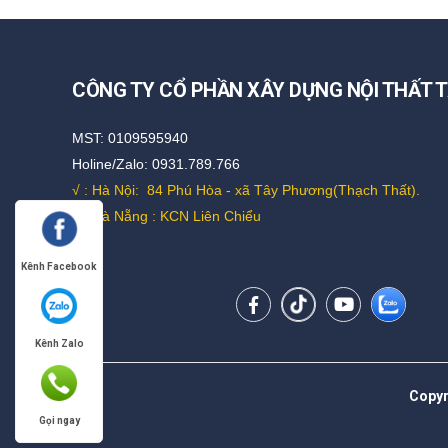
CÔNG TY CỔ PHẦN XÂY DỰNG NỘI THẤT T
MST: 0109595940
Holine/Zalo: 0931.789.766
√ : Hà Nội:
84 Phú Hòa - xã Tây Phương(Thạch Thất).
√ : Đà Nẵng : KCN Liên Chiểu
Kênh Facebook
Kênh Zalo
Copyr
Gọi ngay