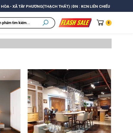
 HÒA - XÃ TÂY PHƯƠNG(THẠCH THẤT) | ĐN : KCN LIÊN CHIỂU
0