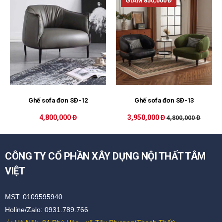
GIẢM 850,000 Đ
Ghế sofa đơn SĐ-12
Ghế sofa đơn SĐ-13
4,800,000 Đ
3,950,000 Đ
4,800,000 Đ
CÔNG TY CỔ PHẦN XÂY DỰNG NỘI THẤT TÂM
VIỆT
MST: 0109595940
Holine/Zalo: 0931.789.766