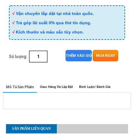
√
Vận chuyển lắp dặt tại nhà toàn quốc.
√
Trả góp lãi suất 0% qua thẻ tín dụng.
√
Kích thước và màu sắc tùy chọn.
THÊM VÀO GIỎ
MUA NGAY
Số lượng:
Mô Tả Sản Phẩm
Giao Hàng Và Lắp Đặt
Bình Luận/ Đánh Giá
SẢN PHẨM LIÊN QUAN