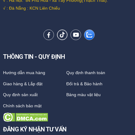
√ : Hà Nội:
84 Phú Hòa - xã Tây Phương(Thạch Thất).
√ : Đà Nẵng : KCN Liên Chiểu
THÔNG TIN - QUY ĐỊNH
Hướng dẫn mua hàng
Quy định thanh toán
Giao hàng & Lắp đặt
Đổi trả & Bảo hành
Quy định sản xuất
Bảng màu vật liệu
Chính sách bảo mật
ĐĂNG KÝ NHẬN TƯ VẤN