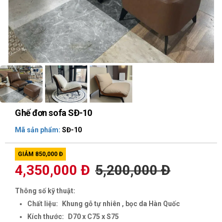
Ghế đơn sofa SĐ-10
Mã sản phẩm:
SĐ-10
GIẢM 850,000 Đ
4,350,000 Đ
5,200,000 Đ
Thông số kỹ thuật:
Chất liệu:
Khung gỗ tự nhiên , bọc da Hàn Quốc
Kích thước:
D70 x C75 x S75