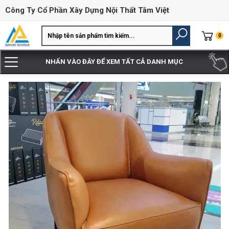
Công Ty Cổ Phần Xây Dựng Nội Thất Tâm Việt
0
NHẤN VÀO ĐÂY ĐỂ XEM TẤT CẢ DANH MỤC