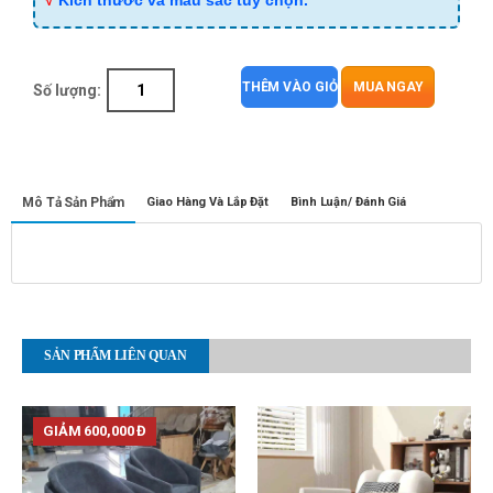
√
Kích thước và màu sắc tùy chọn.
THÊM VÀO GIỎ
MUA NGAY
Số lượng:
Mô Tả Sản Phẩm
Giao Hàng Và Lắp Đặt
Bình Luận/ Đánh Giá
SẢN PHẨM LIÊN QUAN
GIẢM 600,000 Đ