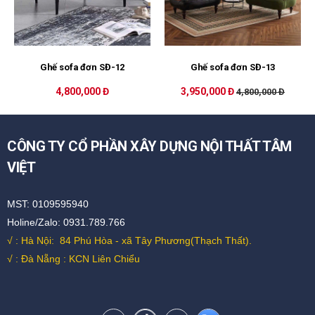
Ghế sofa đơn SĐ-12
Ghế sofa đơn SĐ-13
4,800,000 Đ
3,950,000 Đ
4,800,000 Đ
CÔNG TY CỔ PHẦN XÂY DỰNG NỘI THẤT TÂM
VIỆT
MST: 0109595940
Holine/Zalo: 0931.789.766
√ : Hà Nội:
84 Phú Hòa - xã Tây Phương(Thạch Thất).
√ : Đà Nẵng : KCN Liên Chiểu