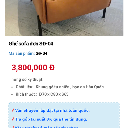
Ghế sofa đơn SĐ-04
Mã sản phẩm:
SĐ-04
3,800,000 Đ
Thông số kỹ thuật:
Chất liệu:
Khung gỗ tự nhiên , bọc da Hàn Quốc
Kích thước:
D70 x C80 x S65
√
Vận chuyển lắp dặt tại nhà toàn quốc.
√
Trả góp lãi suất 0% qua thẻ tín dụng.