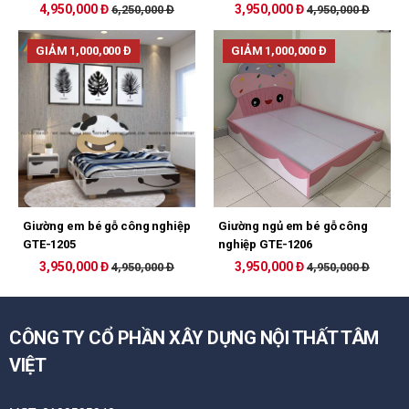
4,950,000 Đ
3,950,000 Đ
6,250,000 Đ
4,950,000 Đ
GIẢM 1,000,000 Đ
GIẢM 1,000,000 Đ
Giường em bé gỗ công nghiệp
Giường ngủ em bé gỗ công
GTE-1205
nghiệp GTE-1206
3,950,000 Đ
3,950,000 Đ
4,950,000 Đ
4,950,000 Đ
CÔNG TY CỔ PHẦN XÂY DỰNG NỘI THẤT TÂM
VIỆT