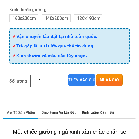
Kích thước giường
160x200cm
140x200cm
120x190cm
√
Vận chuyển lắp dặt tại nhà toàn quốc.
√
Trả góp lãi suất 0% qua thẻ tín dụng.
√
Kích thước và màu sắc tùy chọn.
THÊM VÀO GIỎ
MUA NGAY
Số lượng:
Mô Tả Sản Phẩm
Giao Hàng Và Lắp Đặt
Bình Luận/ Đánh Giá
Một chiếc giường ngủ xinh xắn chắc chắn sẽ