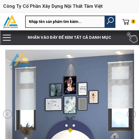
Công Ty Cổ Phần Xây Dựng Nội Thất Tâm Việt
0
NHẤN VÀO ĐÂY ĐỂ XEM TẤT CẢ DANH MỤC