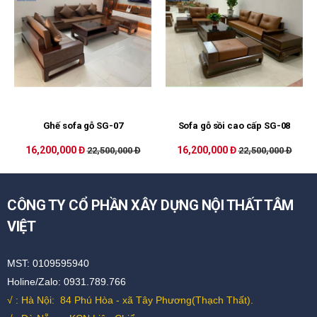
Ghế sofa gỗ SG-07
Sofa gỗ sồi cao cấp SG-08
16,200,000 Đ
16,200,000 Đ
22,500,000 Đ
22,500,000 Đ
CÔNG TY CỔ PHẦN XÂY DỰNG NỘI THẤT TÂM
VIỆT
MST: 0109595940
Holine/Zalo: 0931.789.766
√ : Hà Nội:
84 Phú Hòa - xã Tây Phương(Thạch Thất).