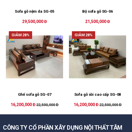
Sofa gỗ nệm da SG-05
Bộ sofa gỗ SG-06
29,500,000 Đ
21,500,000 Đ
GIẢM 28%
GIẢM 28%
Ghế sofa gỗ SG-07
Sofa gỗ sồi cao cấp SG-08
16,200,000 Đ
16,200,000 Đ
22,500,000 Đ
22,500,000 Đ
CÔNG TY CỔ PHẦN XÂY DỰNG NỘI THẤT TÂM