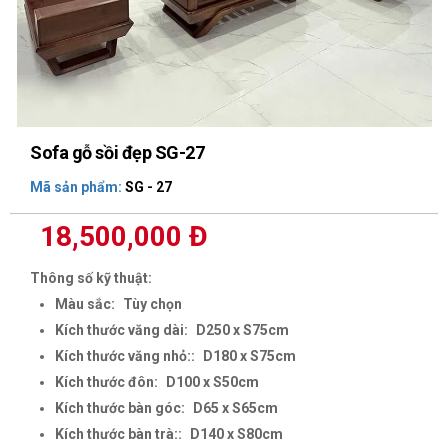
Sofa gỗ sồi đẹp SG-27
Mã sản phẩm:
SG - 27
18,500,000 Đ
Thông số kỹ thuật:
Màu sắc:
Tùy chọn
Kích thước văng dài:
D250 x S75cm
Kích thước văng nhỏ::
D180 x S75cm
Kích thước đôn:
D100 x S50cm
Kích thước bàn góc:
D65 x S65cm
Kích thước bàn trà::
D140 x S80cm