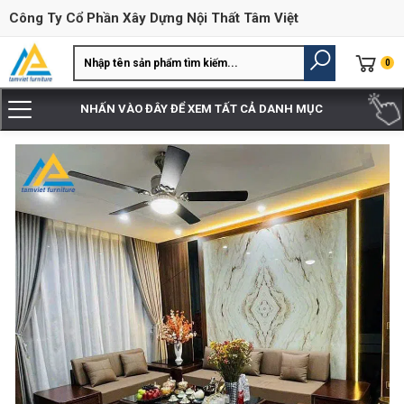
Công Ty Cổ Phần Xây Dựng Nội Thất Tâm Việt
0
NHẤN VÀO ĐÂY ĐỂ XEM TẤT CẢ DANH MỤC