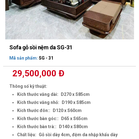
Sofa gỗ sồi nệm da SG-31
Mã sản phẩm:
SG - 31
29,500,000 Đ
Thông số kỹ thuật:
Kích thước văng dài:
D270 x S85cm
Kích thước văng nhỏ:
D190 x S85cm
Kích thước đôn::
D120 x S60cm
Kích thước bàn góc::
D65 x S65cm
Kích thước bàn trà::
D140 x S80cm
Chất liệu:
Gỗ sồi dày 4cm, đệm da nhập khẩu dày