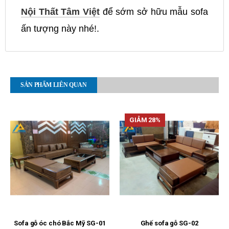
Nội Thất Tâm Việt
để sớm sở hữu mẫu sofa
ấn tượng này nhé!.
SẢN PHẨM LIÊN QUAN
GIẢM 28%
Sofa gỗ óc chó Bắc Mỹ SG-01
Ghế sofa gỗ SG-02