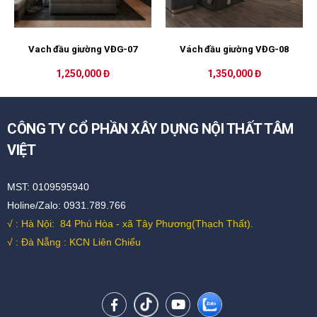
Vach đầu giường VĐG-07
Vách đầu giường VĐG-08
1,250,000 Đ
1,350,000 Đ
CÔNG TY CỔ PHẦN XÂY DỰNG NỘI THẤT TÂM
VIỆT
MST: 0109595940
Holine/Zalo: 0931.789.766
√ : Hà Nội:
84 Phú Hòa - xã Tây Phương(Thạch Thất).
√ : Đà Nẵng : KCN Liên Chiểu