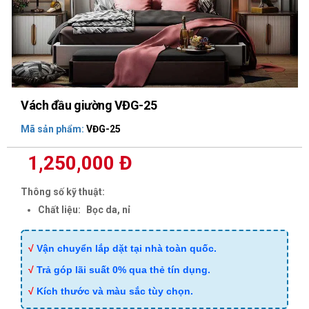
Vách đầu giường VĐG-25
Mã sản phẩm:
VĐG-25
1,250,000 Đ
Thông số kỹ thuật:
Chất liệu:
Bọc da, nỉ
√
Vận chuyển lắp dặt tại nhà toàn quốc.
√
Trả góp lãi suất 0% qua thẻ tín dụng.
√
Kích thước và màu sắc tùy chọn.