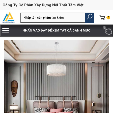
Công Ty Cổ Phần Xây Dựng Nội Thất Tâm Việt
0
NHẤN VÀO ĐÂY ĐỂ XEM TẤT CẢ DANH MỤC