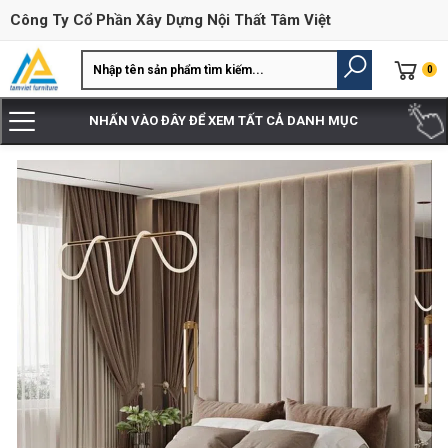
Công Ty Cổ Phần Xây Dựng Nội Thất Tâm Việt
0
NHẤN VÀO ĐÂY ĐỂ XEM TẤT CẢ DANH MỤC