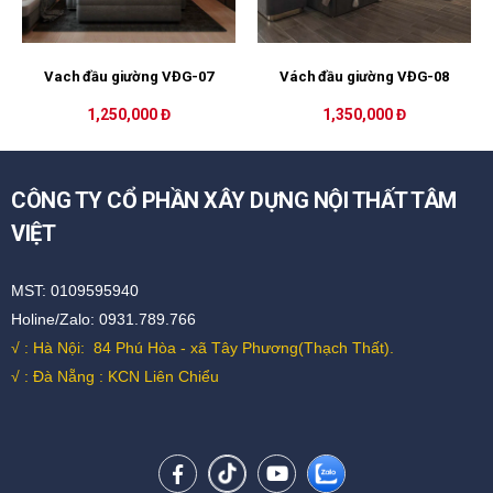
Vach đầu giường VĐG-07
Vách đầu giường VĐG-08
1,250,000 Đ
1,350,000 Đ
CÔNG TY CỔ PHẦN XÂY DỰNG NỘI THẤT TÂM
VIỆT
MST: 0109595940
Holine/Zalo: 0931.789.766
√ : Hà Nội:
84 Phú Hòa - xã Tây Phương(Thạch Thất).
√ : Đà Nẵng : KCN Liên Chiểu