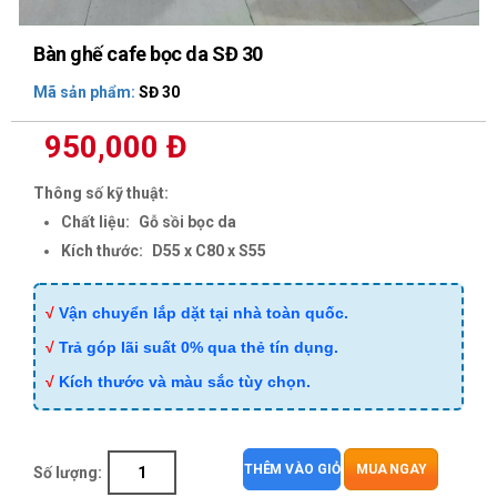
Bàn ghế cafe bọc da SĐ 30
Mã sản phẩm:
SĐ 30
950,000 Đ
Thông số kỹ thuật:
Chất liệu:
Gỗ sồi bọc da
Kích thước:
D55 x C80 x S55
√
Vận chuyển lắp dặt tại nhà toàn quốc.
√
Trả góp lãi suất 0% qua thẻ tín dụng.
√
Kích thước và màu sắc tùy chọn.
THÊM VÀO GIỎ
MUA NGAY
Số lượng: