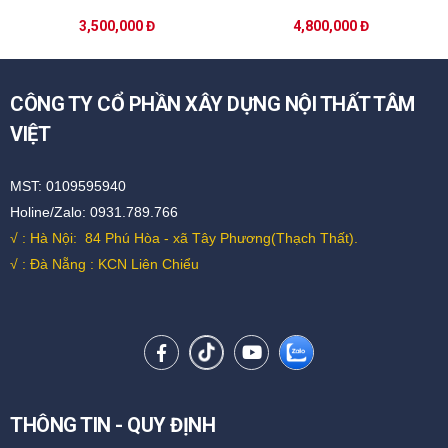
3,500,000 Đ
4,800,000 Đ
CÔNG TY CỔ PHẦN XÂY DỰNG NỘI THẤT TÂM
VIỆT
MST: 0109595940
Holine/Zalo: 0931.789.766
√ : Hà Nội:
84 Phú Hòa - xã Tây Phương(Thạch Thất).
√ : Đà Nẵng : KCN Liên Chiểu
THÔNG TIN - QUY ĐỊNH