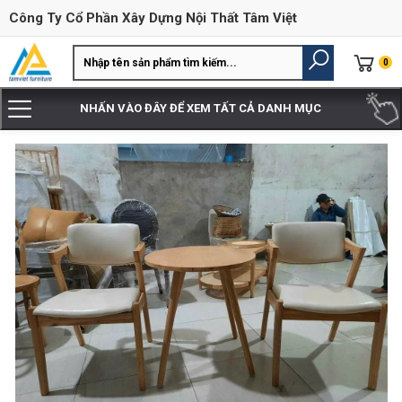
Công Ty Cổ Phần Xây Dựng Nội Thất Tâm Việt
0
NHẤN VÀO ĐÂY ĐỂ XEM TẤT CẢ DANH MỤC