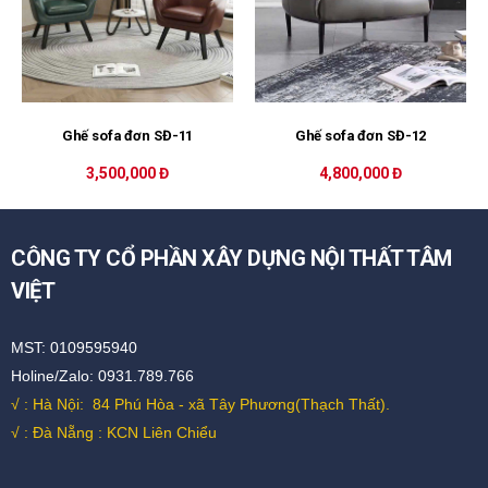
Ghế sofa đơn SĐ-11
Ghế sofa đơn SĐ-12
3,500,000 Đ
4,800,000 Đ
CÔNG TY CỔ PHẦN XÂY DỰNG NỘI THẤT TÂM
VIỆT
MST: 0109595940
Holine/Zalo: 0931.789.766
√ : Hà Nội:
84 Phú Hòa - xã Tây Phương(Thạch Thất).
√ : Đà Nẵng : KCN Liên Chiểu