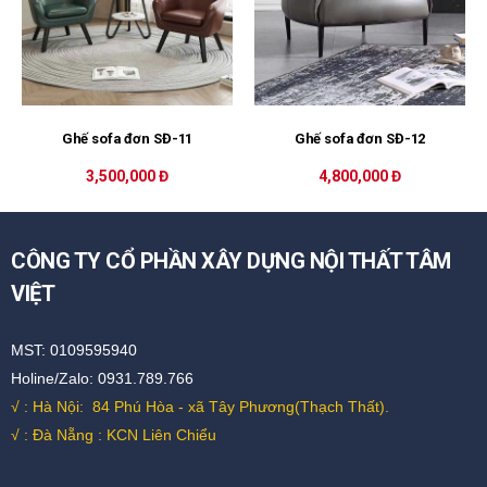
Ghế sofa đơn SĐ-11
Ghế sofa đơn SĐ-12
3,500,000 Đ
4,800,000 Đ
CÔNG TY CỔ PHẦN XÂY DỰNG NỘI THẤT TÂM
VIỆT
MST: 0109595940
Holine/Zalo: 0931.789.766
√ : Hà Nội:
84 Phú Hòa - xã Tây Phương(Thạch Thất).
√ : Đà Nẵng : KCN Liên Chiểu