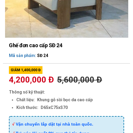
Ghế đơn cao cấp SĐ 24
Mã sản phẩm:
SĐ 24
GIẢM 1,400,000 Đ
4,200,000 Đ
5,600,000 Đ
Thông số kỹ thuật:
Chất liệu:
Khung gỗ sồi bọc da cao cấp
Kích thước:
D65xC75xS70
√
Vận chuyển lắp dặt tại nhà toàn quốc.