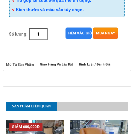
√
Trả góp lãi suất 0% qua thẻ tín dụng.
√
Kích thước và màu sắc tùy chọn.
THÊM VÀO GIỎ
MUA NGAY
Số lượng:
Mô Tả Sản Phẩm
Giao Hàng Và Lắp Đặt
Bình Luận/ Đánh Giá
SẢN PHẨM LIÊN QUAN
GIẢM 600,000 Đ