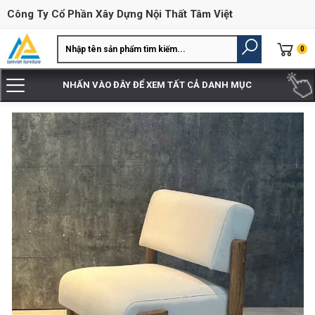
Công Ty Cổ Phần Xây Dựng Nội Thất Tâm Việt
0
NHẤN VÀO ĐÂY ĐỂ XEM TẤT CẢ DANH MỤC